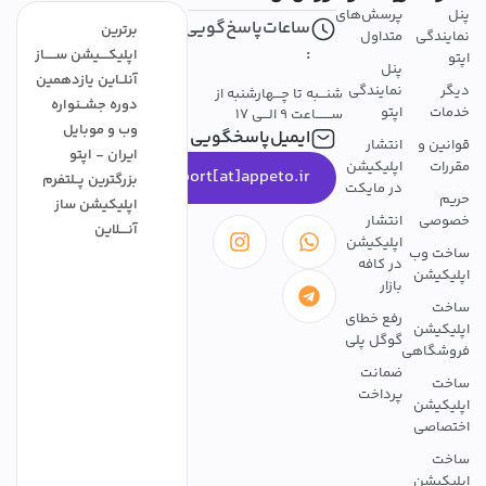
پنل
پرسش‌های
ساعات‌پاسخ‌گویی
برترین
نمایندگی
متداول
:
اپلیکــــیشن ســـــاز
اپتو
پنل
آنلــاین یازدهمین
دیگر
نمایندگی
شنـــبه تا چـــهارشنبه از
دوره جشــنواره
خدمات
اپتو
ســـــــاعت 9 الـــی 17
وب و موبایل
ایمیل‌پاسخگویی
قوانین و
انتشار
ایران - اپتو
مقررات
اپلیکیشن
support[at]appeto.ir
بزرگترین پــلتفرم
در مایکت
حریم
اپلیکیشن ساز
خصوصی
انتشار
آنــــلاین
اپلیکیشن
ساخت وب
در کافه
اپلیکیشن
بازار
ساخت
رفع خطای
اپلیکیشن
گوگل پلی
فروشگاهی
ضمانت
ساخت
پرداخت
اپلیکیشن
اختصاصی
ساخت
اپلیکیشن