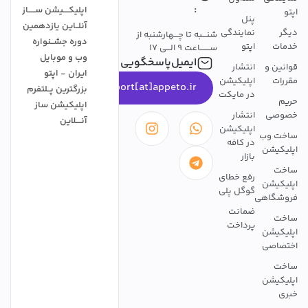
:
اپلیکــــیشن ســـــاز
اپتو
پنل
آنلــاین یازدهمین
دیگر
نمایندگی
شنـــبه تا چـــهارشنبه از
دوره جشــنواره
خدمات
اپتو
ســـــــاعت 9 الـــی 17
وب و موبایل
ایمیل‌پاسخگویی
قوانین و
انتشار
ایران - اپتو
مقررات
اپلیکیشن
support[at]appeto.ir
بزرگترین پــلتفرم
در مایکت
حریم
اپلیکیشن ساز
خصوصی
انتشار
آنــــلاین
اپلیکیشن
ساخت وب
در کافه
اپلیکیشن
بازار
ساخت
رفع خطای
اپلیکیشن
گوگل پلی
فروشگاهی
ضمانت
ساخت
پرداخت
اپلیکیشن
اختصاصی
ساخت
اپلیکیشن
خبری