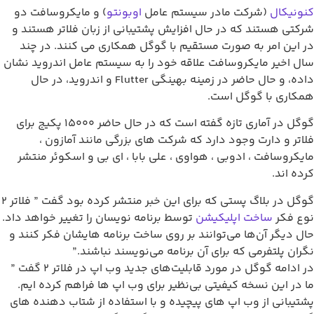
نونیکال
(شرکت مادر سیستم عامل
اوبونتو
) و مایکروسافت دو
رکتی هستند که در حال افزایش پشتیبانی از زبان فلاتر هستند و
ر این امر به صورت مستقیم با گوگل همکاری می کنند. در چند
ال اخیر مایکروسافت علاقه خود را به سیستم عامل اندروید نشان
داده، و حال حاضر در زمینه بهینگی Flutter و اندروید، در حال
مکاری با گوگل است.
گوگل در آماری تازه گفته است که در حال حاضر ۱۵۰۰۰ پکیج برای
لاتر و دارت وجود دارد که شرکت های بزرگی مانند آمازون ،
ایکروسافت ،‌ ادوبی ، هواوی ، علی بابا ، ای بی و اسکوئر منتشر
رده اند.
گوگل در بلاگ پستی که برای این خبر منتشر کرده بود گفت ” فلاتر ۲
وع فکر
ساخت اپلیکیشن
توسط برنامه نویسان را تغییر خواهد داد.
ال دیگر آن‌ها می‌توانند بر روی ساخت برنامه هایشان فکر کنند و
گران پلتفرمی که برای آن برنامه می‌نویسند نباشند.”
در ادامه گوگل در مورد قابلیت‌های جدید وب اپ در فلاتر ۲ گفت ”
ا در این نسخه کیفیتی بی‌نظیر برای وب اپ ها فراهم کرده ایم.
شتیبانی از وب اپ های پیچیده و با استفاده از شتاب دهنده های