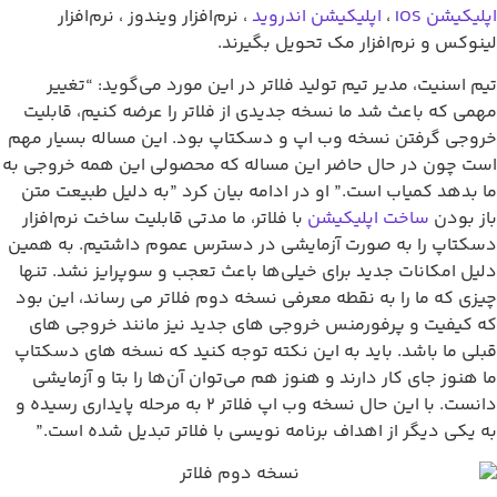
پلیکیشن IOS
،
اپلیکیشن اندروید
، نرم‌افزار ویندوز ، نرم‌افزار
ینوکس و نرم‌افزار مک تحویل بگیرند.
یم اسنیت، مدیر تیم تولید فلاتر در این مورد می‌گوید: “تغییر
همی که باعث شد ما نسخه جدیدی از فلاتر را عرضه کنیم، قابلیت
روجی گرفتن نسخه وب اپ و دسکتاپ بود. این مساله بسیار مهم
ست چون در حال حاضر این مساله که محصولی این همه خروجی به
ا بدهد کمیاب است.” او در ادامه بیان کرد ”به دلیل طبیعت متن
از بودن
ساخت اپلیکیشن
با فلاتر‌، ما مدتی قابلیت ساخت نرم‌افزار
سکتاپ را به صورت آزمایشی در دسترس عموم داشتیم. به همین
لیل امکانات جدید برای خیلی‌ها باعث تعجب و سوپرایز نشد. تنها
یزی که ما را به نقطه معرفی نسخه دوم فلاتر می رساند، این بود
ه کیفیت و پرفورمنس خروجی های جدید نیز مانند خروجی های
بلی ما باشد. باید به این نکته توجه کنید که نسخه های دسکتاپ
ا هنوز جای کار دارند و هنوز هم می‌توان آن‌ها را بتا و آزمایشی
دانست. با این حال نسخه وب اپ فلاتر ۲ به مرحله پایداری رسیده و
ه یکی دیگر از اهداف برنامه نویسی با فلاتر تبدیل شده است.”