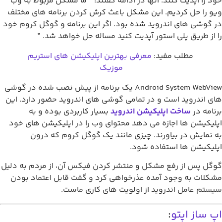
آپدیت کنند. آنها در ادامه گفتند:‌ ” ما مشکل مربوط به وب
 حل کردیم. این مشکل باعث کرش کردن برنامه های مختلف
ی های اندروید شده بود. اگر این برنامه و گوگل کروم خود
طریق پلی استور آپدیت کنید مساله حل خواهد شد. ”
مطلب مفید:
معرفی بهترین اپلیکیشن های استریم
موزیک
Android System WebView یک برنامه از پیش نصب شده در گوشی
دروید است و در تمامی گوشی های اندروید حضور دارد. این
در
ساخت اپلیکیشن اندروید
بسیار کاربردی بوده و به
شن ها اجازه می دهد محتوای وب را در اپلیکیشن های خود
یش در بیاورند. چیزی مانند یک گوگل کروم که درون
شن ها استفاده شود.
س از رفع مشکل و منتشر کردن فیکس آن، از مردم به دلیل
 به وجود آمده عذرخواهی کرد و گفت قابل اعتماد بودن
عامل اندروید از اولویت های کاری ماست.
ز
اپتو
: