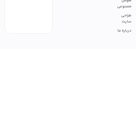
عی
 ما