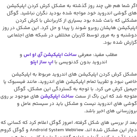
ا هم طی چند روز گذشته به مشکل کرش کردن اپلیکیشن
شی اندروید خود مواجه شده بودید نگران نباشید. گوگل
که باعث شده بود بسیاری از کاربرانش با کرش کردن
شن هایشان روبرو شوند را پیدا و حل کرد. این مشکل در روز
 و به مرور توسط کاربران مختلفی در شبکه های اجتماعی
شده بود.
مطلب مفید:‌ معرفی
ساخت اپلیکیشن آی او اس
و
اندروید بدون کدنویسی با
اپ ساز
اپتو
رش کردن اپلیکیشن های اندروید مربوط به اپلیکیشن
ود و تقریبا تمام اپلیکیشن های اندروید،‌ مانند فیسبوک یا
کرش می کرد. با توجه به گستردگی این مشکل، گوگل
شد که این باگ از سمت
ساخت اپلیکیشن
های موجود بر روی
ای اندروید نیست و مشکل باید در سیستم عامل و
انی های اخیر باشد.
 بررسی های شکل گرفته، امروز گوگل اعلام کرد که کسانی که
دچار این مشکل شده اند، Android System WebView و گوگل کروم