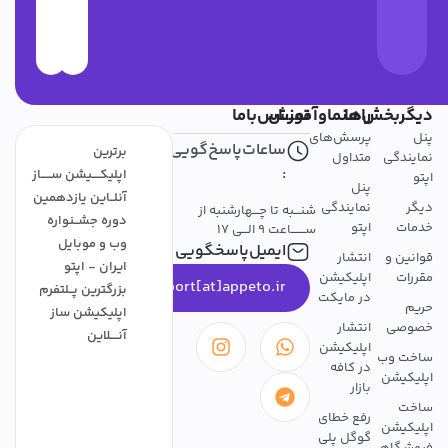
دیگربخش‌ها
راهنماوآموزش
تمــــاس‌باما
پنل
پرسش‌های
ساعات‌پاسخ‌گویی
برترین
نمایندگی
متداول
:
اپلیکــــیشن ســـــاز
اپتو
پنل
آنلــاین یازدهمین
دیگر
نمایندگی
شنـــبه تا چـــهارشنبه از
دوره جشــنواره
خدمات
اپتو
ســـــــاعت 9 الـــی 17
وب و موبایل
ایمیل‌پاسخگویی
قوانین و
انتشار
ایران - اپتو
مقررات
اپلیکیشن
support[at]appeto.ir
بزرگترین پــلتفرم
در مایکت
حریم
اپلیکیشن ساز
خصوصی
انتشار
آنــــلاین
اپلیکیشن
ساخت وب
در کافه
اپلیکیشن
بازار
ساخت
رفع خطای
اپلیکیشن
گوگل پلی
فروشگاهی