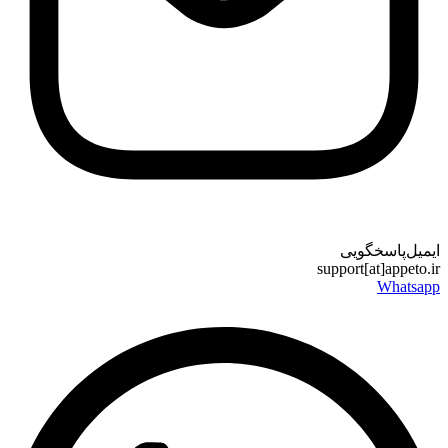
میل‌پاسخگویی
support[at]appeto
Whatsa