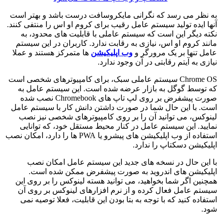
 نظر می رسد که نگرانی مایکروسافت درست باشد و بهتر است
ا ایده تولید سیستم عامل رقیب برای کروم او اس را منتفی کنند.
ته دیگر این است که سیستم عاملی با قابلیت های محدود، به
ند کروم او اس، نیازی به رقابت ندارد. کاربران در این سیستم
مل تنها بر یک مرورگر و
وب اپلیکیشن
ها متمرکز هستند و عملا
زی به آیتم رقابتی در آن وجود ندارد.
Chrome OS سیستم عاملی سبک، برای کامپیوترهای شخصی است
 توسط گوگل به بازار عرضه شده است. این سیستم عامل به
صورت پیشفرض بر روی لپ تاپ های Chromebook نصب شده
ت. با این حال شما در صورت داشتن دانش کار با سیستم عامل
نوکس، می توانید آن را بر روی کامپیوترهای شخصی نیز نصب
ایید. این سیستم عامل در کنار محیط مستقل خود، که توانایی
استفاده از وب اپلیکیشن های پیشرو یا PWA ها را دارد، امکان نصب
یکیشن دسکتاپ را ندارد.
 این حال در نسخه های جدید این سیستم عامل امکان نصب
لیکیشن های اندروید به صورت پیشفرض ممکن شده است.
نین اگر شما بخواهید، می توانید هسته لینوکس را بر روی این
ستم عامل فعال کرده و از نرم افزارهای لینوکس بر روی آن
فاده کنید که با توجه به بتا بودن این قابلیت، فعلا توصیه نمی
د.