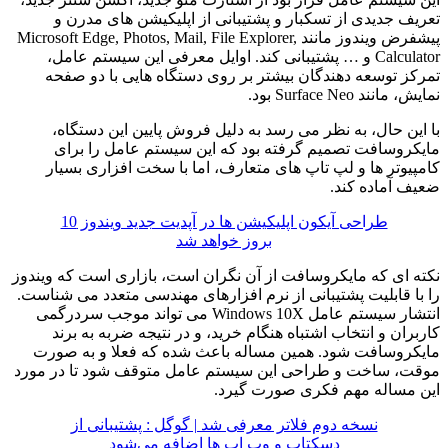
ریف جدیدی از تسکبار و پشتیبانی از اپلیکیشن های مدرن و
پیشفرض ویندوز مانند Microsoft Edge, Photos, Mail, File Explorer,
Calculator و … پشتیبانی کند. اوایل معرفی این سیستم عامل،
رکز توسعه دهندگان بیشتر بر روی دستگاه هایی با دو صفحه
، مانند Surface Neo بود.
این حال، به نظر می رسد به دلیل فروش پایین این دستگاه،
یکروسافت تصمیم گرفته بود که این سیستم عامل را برای
مپیوتر ها و لپ تاپ های متعارف، اما با سخت افزاری بسیار
یف آماده کند.
طراحی آیکون اپلیکیشن ها در آپدیت جدید ویندوز 10
بروز خواهد شد
ته ای که مایکروسافت از آن نگران است، بازاری است که ویندوز
 با قابلیت پشتیبانی از نرم افزارهای مهندسی متعدد می شناست.
انتشار سیستم عامل Windows 10X می تواند موجب سردرگمی
بران و انتخاب اشتباه هنگام خرید، و در نتیجه ضربه به برند
یکروسافت شود. همین مساله باعث شده که فعلا و به صورت
قت، ساخت و طراحی این سیستم عامل متوقف شود تا در مورد
ن مساله مهم فکری صورت گیرد.
نسخه دوم فلاتر معرفی شد | گوگل : پشتیبانی از
دسکتاپ و وب اپ ها اضافه می‌شود