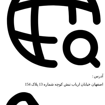
رس :
هان خیابان ارباب نبش کوچه شماره 13 پلاک 154