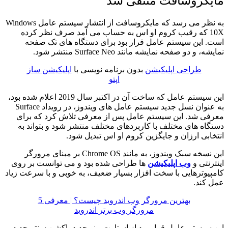
یکروسافت منتفی شد
به نظر می رسد که مایکروسافت از انتشار سیستم عامل Windows
10X که رقیب کروم او اس به حساب می آمد صرف نظر کرده
ت. این سیستم عامل قرار بود برای دستگاه های تک صفحه
شه، و دو صفحه نمایشه مانند Surface Neo منتشر شود.
طراحی اپلیکیشن
بدون برنامه نویسی با
اپلیکیشن ساز
اپتو
این سیستم عامل که ساخت آن در اکتبر سال 2019 اعلام شده بود،
به عنوان نسل جدید سیستم عامل های ویندوز، در رویداد Surface
رفی شد. این سیستم عامل پس از معرفی تلاش کرد که برای
تگاه های مختلف با کاربردهای مختلف منتشر شود و بتواند به
خابی ارزان و جایگزین کروم او اس تبدیل شود.
این نسخه سبک ویندوز، به مانند Chrome OS بر مبنای مرورگر
ترنتی و
وب اپلیکیشن
ها طراحی شده بود و می توانست بر روی
مپیوترهایی با سخت افزار بسیار ضعیف، به خوبی و با سرعت زیاد
ل کند.
بهترین مرورگر وب اندروید چیست؟ | معرفی 5
مرورگر وب برتر اندروید
ن سیستم عامل قرار بود از استارت منو جدید، اکشن سنتر جدید،