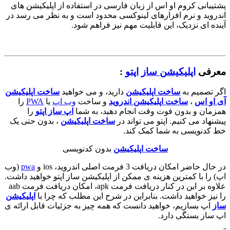
یبانی کروم او اس از زبان فارسی در استفاده از اپلیکیشن های
دروید و نرم افزارهای لینوکسی محدود است و به نظر می رسد در
ده ای نزدیک، این قابلیت مهم نیز فراهم شود.
رفی
اپلیکیشن ساز
اپتو
:
ر تصمیم به
ساخت اپلیکیشن
دارید، و می خواهید
ساخت اپلیکیشن
 او اس
،
ساخت اپلیکیشن اندروید
و ساخت
وب اپ
یا
PWA
را
زمان و بدون فوت وقت انجام دهید، به شما
اپ ساز اپتو
را
نهاد می کنیم. اپتو می تواند در
ساخت اپلیکیشن
، بدون حتی یک
 کدنویسی به شما کمک کند.
ساخت اپلیکیشن
بدون کدنویسی
ال حاضر امکان دریافت 3 فرمت اصلی اندروید، ios و
pwa
(وب
 را با کمترین هزینه ی ممکن از اپلیکیشن ساز اپتو خواهید داشت.
علاوه بر این در کنار دریافت فرمت apk، امکان دریافت فرمت aab
نیز خواهید داشت. بنابراین در شرح این مطلب که چرا با
اپلیکیشن
ز
اپ بسازیم، خواهید دانست که همه چیز به جزئیات قابل ارائه ی
 ساز بستگی دارد.