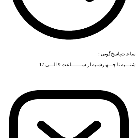
عات‌پاسخ‌گویی :
ــبه تا چـــهارشنبه از ســـــــاعت 9 الـــی 17