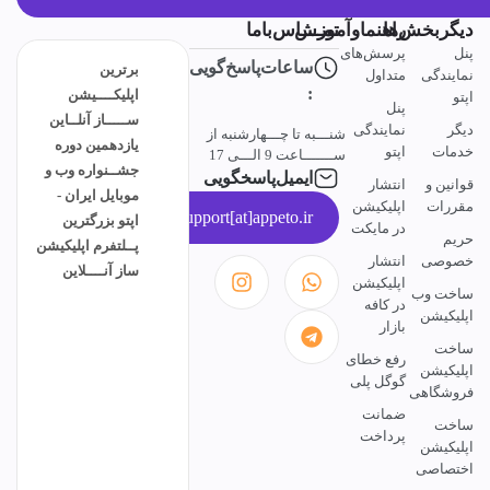
دیگربخش‌ها
راهنماوآموزش
تمــــاس‌باما
پنل
پرسش‌های
ساعات‌پاسخ‌گویی
برترین
نمایندگی
متداول
:
اپلیکــــیشن
اپتو
پنل
ســـــاز آنلــاین
دیگر
نمایندگی
شنـــبه تا چـــهارشنبه از
یازدهمین دوره
خدمات
اپتو
ســـــــاعت 9 الـــی 17
جشــنواره وب و
ایمیل‌پاسخگویی
قوانین و
انتشار
موبایل ایران -
مقررات
اپلیکیشن
support[at]appeto.ir
اپتو بزرگترین
در مایکت
حریم
پــلتفرم اپلیکیشن
خصوصی
انتشار
ساز آنــــلاین
اپلیکیشن
ساخت وب
در کافه
اپلیکیشن
بازار
ساخت
رفع خطای
اپلیکیشن
گوگل پلی
فروشگاهی
ضمانت
ساخت
پرداخت
اپلیکیشن
اختصاصی