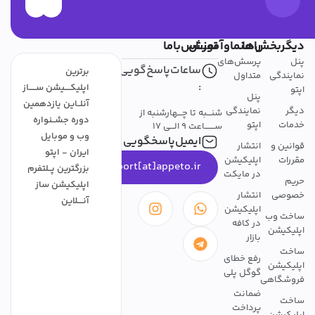
دیگربخش‌ها
راهنماوآموزش
تمــــاس‌باما
پنل
پرسش‌های
ساعات‌پاسخ‌گویی
برترین
نمایندگی
متداول
:
اپلیکــــیشن ســـــاز
اپتو
پنل
آنلــاین یازدهمین
دیگر
نمایندگی
شنـــبه تا چـــهارشنبه از
دوره جشــنواره
خدمات
اپتو
ســـــــاعت 9 الـــی 17
وب و موبایل
ایمیل‌پاسخگویی
قوانین و
انتشار
ایران - اپتو
مقررات
اپلیکیشن
support[at]appeto.ir
بزرگترین پــلتفرم
در مایکت
حریم
اپلیکیشن ساز
خصوصی
انتشار
آنــــلاین
اپلیکیشن
ساخت وب
در کافه
اپلیکیشن
بازار
ساخت
رفع خطای
اپلیکیشن
گوگل پلی
فروشگاهی
ضمانت
ساخت
پرداخت