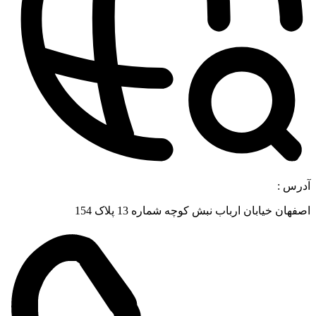
رس :
هان خیابان ارباب نبش کوچه شماره 13 پلاک 154