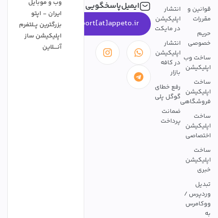
وب و موبایل
ایمیل‌پاسخگویی
قوانین و
انتشار
ایران - اپتو
مقررات
اپلیکیشن
support[at]appeto.ir
بزرگترین پــلتفرم
در مایکت
حریم
اپلیکیشن ساز
خصوصی
انتشار
آنــــلاین
اپلیکیشن
ساخت وب
در کافه
اپلیکیشن
بازار
ساخت
رفع خطای
اپلیکیشن
گوگل پلی
فروشگاهی
ضمانت
ساخت
پرداخت
اپلیکیشن
اختصاصی
ساخت
اپلیکیشن
خبری
تبدیل
وردپرس /
ووکامرس
به