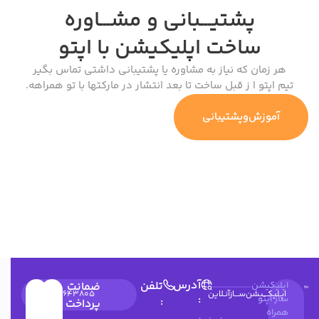
پشتیـــبانی و مشـــاوره
ساخت اپلیکیشن
با اپتو
هر زمان که نیاز به مشاوره یا پشتیبانی داشتی تماس بگیر
تیم اپتو ا ز قبل ساخت تا بعد انتشار در مارکتها با تو همراهه.
آموزش‌وپشتیبانی
آدرس
تلفن
اپلیکیشن
ضمانت
اپـلیکـــیشن‌ســـازآنـلاین
۰۳۱۳۶۶۲۶۰۴۹
۰۲۱۹۱۰۳۵۹۷۴
09900643805
:
ساز اپتو
:
پرداخت
همراه