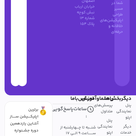
اصفهان
شما در
خیابان ارباب
مسیر
نبش کوچه
طراحی
شماره 13
اپلیکیشن‌های
پلاک 154
خلاقانه و
حرفه‌ای
دیگربخش‌ها
راهنماوآموزش
تمــــاس‌باما
پنل
پرسش‌های
ساعات‌پاسخ‌گویی
برترین
نمایندگی
متداول
:
اپلیکــــیشن ســـــاز
اپتو
پنل
آنلــاین یازدهمین
دیگر
نمایندگی
شنـــبه تا چـــهارشنبه از
دوره جشــنواره
خدمات
اپتو
ســـــــاعت 9 الـــی 17