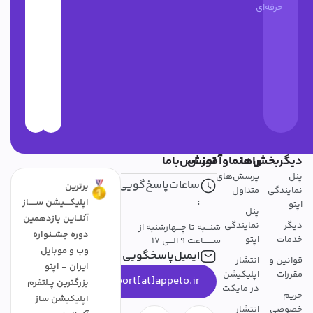
حرفه‌ای
دیگربخش‌ها
راهنماوآموزش
تمــــاس‌باما
پنل
پرسش‌های
ساعات‌پاسخ‌گویی
برترین
نمایندگی
متداول
:
اپلیکــــیشن ســـــاز
اپتو
پنل
آنلــاین یازدهمین
دیگر
نمایندگی
شنـــبه تا چـــهارشنبه از
دوره جشــنواره
خدمات
اپتو
ســـــــاعت 9 الـــی 17
وب و موبایل
ایمیل‌پاسخگویی
قوانین و
انتشار
ایران - اپتو
مقررات
اپلیکیشن
support[at]appeto.ir
بزرگترین پــلتفرم
در مایکت
حریم
اپلیکیشن ساز
خصوصی
انتشار