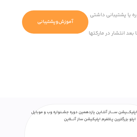
ره یا پشتیبانی داشتی
آموزش‌وپشتیبانی
 بعد انتشار در مارکتها
پلیکــــیشن ســـــاز آنلــاین یازدهمین دوره جشــنواره وب و موبایل
اپتو بزرگترین پــلتفرم اپلیکیشن ساز آنــــلاین