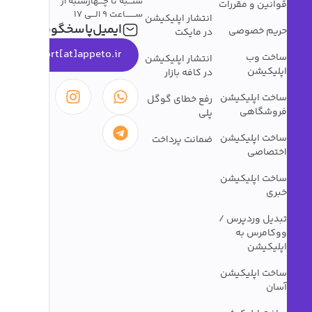
شنـــبه تا چـــهارشنبه از
قوانین و مقررات
ســـــــاعت 9 الـــی 17
انتشار اپلیکیشن
ایمیل‌پاسخگویی
حریم خصوصی
در مایکت
support[at]appeto.ir
ساخت وب
انتشار اپلیکیشن
اپلیکیشن
در کافه بازار
ساخت اپلیکیشن
رفع خطای گوگل
فروشگاهی
پلی
ساخت اپلیکیشن
ضمانت پرداخت
اختصاصی
ساخت اپلیکیشن
خبری
تبدیل وردپرس /
ووکامرس به
اپلیکیشن
ساخت اپلیکیشن
آسان