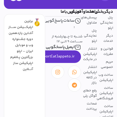
دیگربخش‌ها
راهنماوآموزش
تمــــاس‌باما
پنل
پرسش‌های
ساعات‌پاسخ‌گویی
برترین
نمایندگی
متداول
:
اپلیکــــیشن ســـــاز
اپتو
پنل
آنلــاین یازدهمین
دیگر
نمایندگی
شنـــبه تا چـــهارشنبه از
دوره جشــنواره
خدمات
اپتو
ســـــــاعت 9 الـــی 17
وب و موبایل
ایمیل‌پاسخگویی
قوانین و
انتشار
ایران - اپتو
مقررات
اپلیکیشن
support[at]appeto.ir
بزرگترین پــلتفرم
در مایکت
حریم
اپلیکیشن ساز
خصوصی
انتشار
آنــــلاین
اپلیکیشن
ساخت وب
در کافه
اپلیکیشن
بازار
ساخت
رفع خطای
اپلیکیشن
گوگل پلی
فروشگاهی
ضمانت
ساخت
پرداخت
اپلیکیشن
اختصاصی