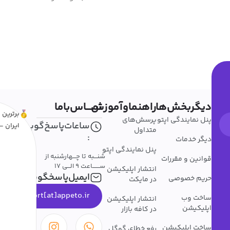
دیگربخش‌ها
راهنماوآموزش
تمــــاس‌باما
برترین ا
پنل نمایندگی اپتو
پرسش‌های
ساعات‌پاسخ‌گویی
ایران - 
متداول
:
دیگر خدمات
پنل نمایندگی اپتو
شنـــبه تا چـــهارشنبه از
قوانین و مقررات
ســـــــاعت 9 الـــی 17
انتشار اپلیکیشن
ایمیل‌پاسخگویی
حریم خصوصی
در مایکت
support[at]appeto.ir
ساخت وب
انتشار اپلیکیشن
اپلیکیشن
در کافه بازار
ساخت اپلیکیشن
رفع خطای گوگل