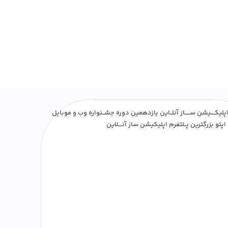
پلیکــــیشن ســـــاز آنلــاین یازدهمین دوره جشــنواره وب و موبایل
اپتو بزرگترین پــلتفرم اپلیکیشن ساز آنــــلاین