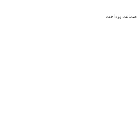
099006438
 پرداخت