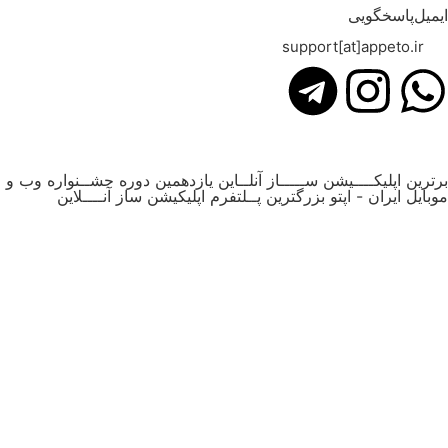
پاسخگویی
support[at]appeto
 اپلیکــــیشن ســـــاز آنلــاین یازدهمین دوره جشــنواره وب و
ایران - اپتو بزرگترین پــلتفرم اپلیکیشن ساز آنــــلاین