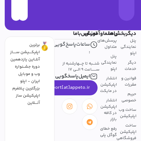
دیگربخش‌ها
راهنماوآموزش
تمــــاس‌باما
پنل
پرسش‌های
ساعات‌پاسخ‌گویی
برترین
نمایندگی
متداول
:
اپلیکــــیشن ســـــاز
اپتو
پنل
آنلــاین یازدهمین
دیگر
نمایندگی
شنـــبه تا چـــهارشنبه از
دوره جشــنواره
خدمات
اپتو
ســـــــاعت 9 الـــی 17
وب و موبایل
ایمیل‌پاسخگویی
قوانین و
انتشار
ایران - اپتو
مقررات
اپلیکیشن
support[at]appeto.ir
بزرگترین پــلتفرم
در مایکت
حریم
اپلیکیشن ساز
خصوصی
انتشار
آنــــلاین
اپلیکیشن
ساخت وب
در کافه
اپلیکیشن
بازار
ساخت
رفع خطای
اپلیکیشن
گوگل پلی
فروشگاهی