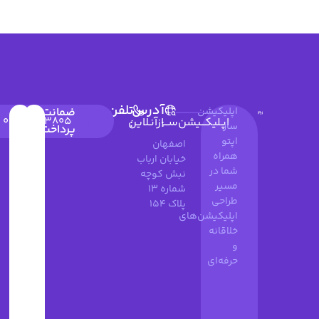
آدرس
تلفن
اپلیکیشن
ضمانت
09900643805
۰۲۱۹۱۰۳۵۹۷۴
۰۳۱۳۶۶۲۶۰۴۹
:
:
اپـلیکـــیشن‌ســـازآنـلاین
ساز
پرداخت
اپتو
اصفهان
همراه
خیابان ارباب
شما در
نبش کوچه
مسیر
شماره 13
طراحی
پلاک 154
اپلیکیشن‌های
خلاقانه
و
حرفه‌ای