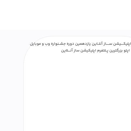
پلیکــــیشن ســـــاز آنلــاین یازدهمین دوره جشــنواره وب و موبایل
اپتو بزرگترین پــلتفرم اپلیکیشن ساز آنــــلاین