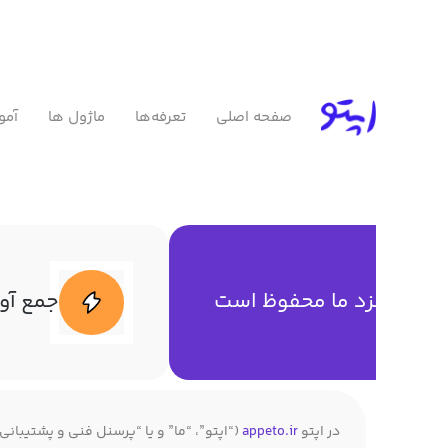
صفحه اصلی
تعرفه‌ها
ماژول ها
آمو
صوصی نزد ما محفوظ است
جمع آور
در اپتو
appeto.ir
(“اپتو”، “ما” و یا “پرسنل فنی و پشتیبان