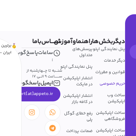
دیگربخش‌ها
راهنماوآموزش
تمــــاس‌باما
برترین ا
پنل نمایندگی اپتو
پرسش‌های
ساعات‌پاسخ‌گویی
ایران - 
متداول
:
دیگر خدمات
پنل نمایندگی اپتو
شنـــبه تا چـــهارشنبه از
قوانین و مقررات
ســـــــاعت 9 الـــی 17
انتشار اپلیکیشن
ایمیل‌پاسخگویی
حریم خصوصی
در مایکت
support[at]appeto.ir
ساخت وب
انتشار اپلیکیشن
اپلیکیشن
در کافه بازار
ساخت اپلیکیشن
رفع خطای گوگل
فروشگاهی
پلی
ساخت اپلیکیشن
ضمانت پرداخت