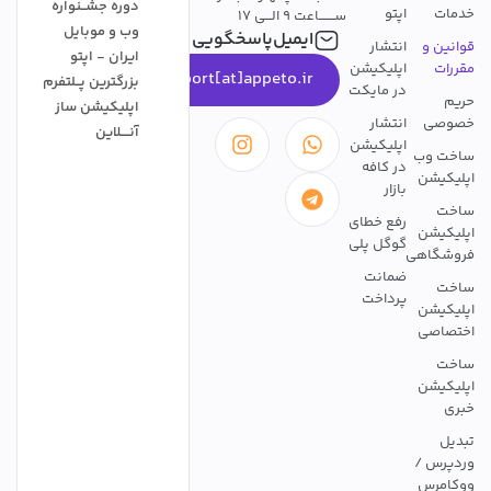
دوره جشــنواره
خدمات
اپتو
ســـــــاعت 9 الـــی 17
وب و موبایل
ایمیل‌پاسخگویی
قوانین و
انتشار
ایران - اپتو
مقررات
اپلیکیشن
support[at]appeto.ir
بزرگترین پــلتفرم
در مایکت
حریم
اپلیکیشن ساز
خصوصی
انتشار
آنــــلاین
اپلیکیشن
ساخت وب
در کافه
اپلیکیشن
بازار
ساخت
رفع خطای
اپلیکیشن
گوگل پلی
فروشگاهی
ضمانت
ساخت
پرداخت
اپلیکیشن
اختصاصی
ساخت
اپلیکیشن
خبری
تبدیل
وردپرس /
ووکامرس