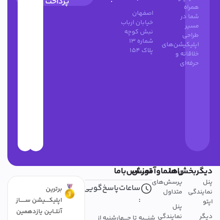
:
پرداخت
همراه
اصفهان
شما در
خیابان ارباب
مسیر
نبش کوچه
طراحی
شماره 13
اپلیکیشن‌های
پلاک 154
خلاقانه و
حرفه‌ای
دیگربخش‌ها
راهنماوآموزش
تمــــاس‌باما
پنل
پرسش‌های
ساعات‌پاسخ‌گویی
برترین
نمایندگی
متداول
:
اپلیکــــیشن ســـــاز
اپتو
پنل
آنلــاین یازدهمین
دیگر
نمایندگی
شنـــبه تا چـــهارشنبه از