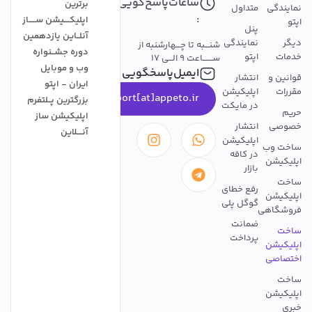
ساعات‌پاسخ‌گویی
برترین
نمایندگی
متداول
:
اپلیکــــیشن ســـــاز
اپتو
پنل
آنلــاین یازدهمین
دیگر
نمایندگی
شنـــبه تا چـــهارشنبه از
دوره جشــنواره
خدمات
اپتو
ســـــــاعت 9 الـــی 17
وب و موبایل
ایمیل‌پاسخگویی
قوانین و
انتشار
ایران - اپتو
مقررات
اپلیکیشن
support[at]appeto.ir
بزرگترین پــلتفرم
در مایکت
حریم
اپلیکیشن ساز
خصوصی
انتشار
آنــــلاین
اپلیکیشن
ساخت وب
در کافه
اپلیکیشن
بازار
ساخت
رفع خطای
اپلیکیشن
گوگل پلی
فروشگاهی
ضمانت
ساخت
پرداخت
اپلیکیشن
اختصاصی
ساخت
اپلیکیشن
خبری