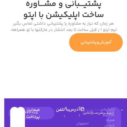
پشتیـــبانی و مشـــاوره
ساخت اپلیکیشن
با اپتو
هر زمان که نیاز به مشاوره یا پشتیبانی داشتی تماس بگیر
تیم اپتو ا ز قبل ساخت تا بعد انتشار در مارکتها با تو همراهه.
آموزش‌وپشتیبانی
آدرس
تلفن
اپلیکیشن
ضمانت
اپـلیکـــیشن‌ســـازآنـلاین
۰۳۱۳۶۶۲۶۰۴۹
۰۲۱۹۱۰۳۵۹۷۴
09900643805
:
ساز اپتو
:
پرداخت
همراه
اصفهان
شما در