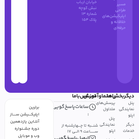
خیابان ارباب
مسیر
نبش کوچه
طراحی
شماره 13
اپلیکیشن‌های
پلاک 154
خلاقانه و
حرفه‌ای
دیگربخش‌ها
راهنماوآموزش
تمــــاس‌باما
پنل
پرسش‌های
ساعات‌پاسخ‌گویی
برترین
نمایندگی
متداول
:
اپلیکــــیشن ســـــاز
اپتو
پنل
آنلــاین یازدهمین
دیگر
نمایندگی
شنـــبه تا چـــهارشنبه از
دوره جشــنواره
خدمات
اپتو
ســـــــاعت 9 الـــی 17
وب و موبایل
ایمیل‌پاسخگویی