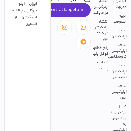
قوانین و
انتشار
ایران - اپتو
مقررات
اپلیکیشن
support[at]appeto.ir
بزرگترین پــلتفرم
در مایکت
حریم
اپلیکیشن ساز
خصوصی
انتشار
آنــــلاین
اپلیکیشن
ساخت وب
در کافه
اپلیکیشن
بازار
ساخت
رفع خطای
اپلیکیشن
گوگل پلی
فروشگاهی
ضمانت
ساخت
پرداخت
اپلیکیشن
اختصاصی
ساخت
اپلیکیشن
خبری
تبدیل
وردپرس /
ووکامرس
به
اپلیکیشن