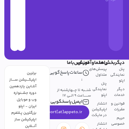
دیگربخش‌ها
راهنماوآموزش
تمــــاس‌باما
پنل
پرسش‌های
ساعات‌پاسخ‌گویی
برترین
نمایندگی
متداول
:
اپلیکــــیشن ســـــاز
اپتو
پنل
آنلــاین یازدهمین
دیگر
نمایندگی
شنـــبه تا چـــهارشنبه از
دوره جشــنواره
خدمات
اپتو
ســـــــاعت 9 الـــی 17
وب و موبایل
ایمیل‌پاسخگویی
قوانین و
انتشار
ایران - اپتو
مقررات
اپلیکیشن
support[at]appeto.ir
بزرگترین پــلتفرم
در مایکت
حریم
اپلیکیشن ساز
خصوصی
انتشار
آنــــلاین