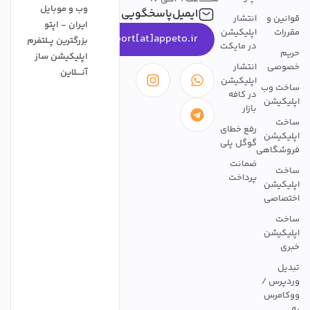
وب و موبایل
ایمیل‌پاسخگویی
قوانین و
انتشار
ایران - اپتو
مقررات
اپلیکیشن
support[at]appeto.ir
بزرگترین پــلتفرم
در مایکت
حریم
اپلیکیشن ساز
خصوصی
انتشار
آنــــلاین
اپلیکیشن
ساخت وب
در کافه
اپلیکیشن
بازار
ساخت
رفع خطای
اپلیکیشن
گوگل پلی
فروشگاهی
ضمانت
ساخت
پرداخت
اپلیکیشن
اختصاصی
ساخت
اپلیکیشن
خبری
تبدیل
وردپرس /
ووکامرس
به