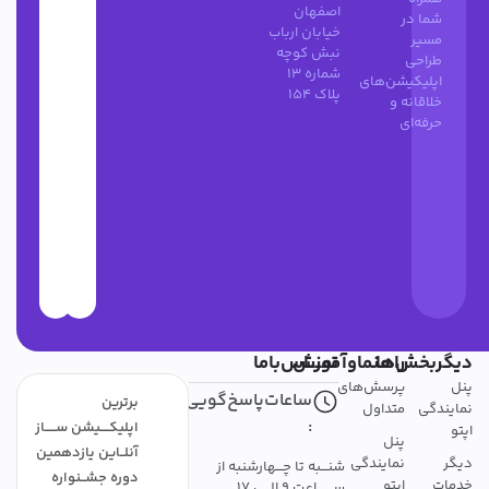
اصفهان
شما در
خیابان ارباب
مسیر
نبش کوچه
طراحی
شماره 13
اپلیکیشن‌های
پلاک 154
خلاقانه و
حرفه‌ای
دیگربخش‌ها
راهنماوآموزش
تمــــاس‌باما
پنل
پرسش‌های
ساعات‌پاسخ‌گویی
برترین
نمایندگی
متداول
:
اپلیکــــیشن ســـــاز
اپتو
پنل
آنلــاین یازدهمین
دیگر
نمایندگی
شنـــبه تا چـــهارشنبه از
دوره جشــنواره
خدمات
اپتو
ســـــــاعت 9 الـــی 17