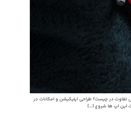
ه شده اند که می توان گفت آرشیو موسیقی آنها تا ۹۰٪ یکسان است. پس تفاوت در چیست؟ طراحی اپلیکیشن و امکانات در
ت این اپ ها شروع […]