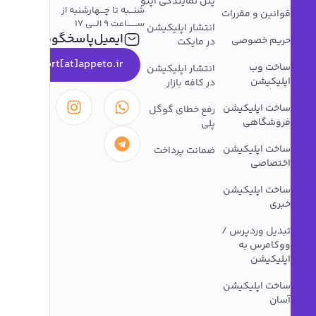
پنل نمایندگی اپتو
شنـــبه تا چـــهارشنبه از
قوانین و مقررات
ســـــــاعت 9 الـــی 17
انتشار اپلیکیشن
ایمیل‌پاسخگویی
حریم خصوصی
در مایکت
support[at]appeto.ir
ساخت وب
انتشار اپلیکیشن
اپلیکیشن
در کافه بازار
ساخت اپلیکیشن
رفع خطای گوگل
فروشگاهی
پلی
ساخت اپلیکیشن
ضمانت پرداخت
اختصاصی
ساخت اپلیکیشن
خبری
تبدیل وردپرس /
ووکامرس به
اپلیکیشن
ساخت اپلیکیشن
آسان