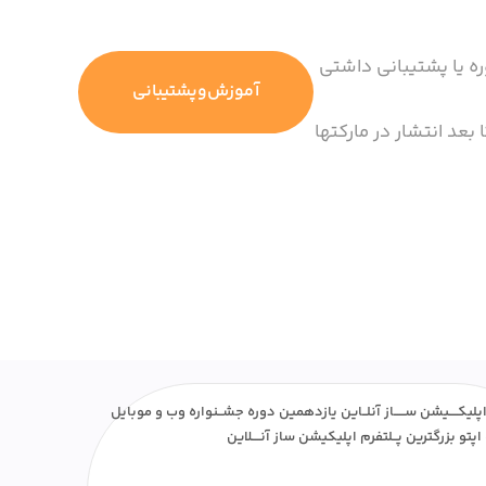
ره یا پشتیبانی داشتی
آموزش‌وپشتیبانی
 بعد انتشار در مارکتها
پلیکــــیشن ســـــاز آنلــاین یازدهمین دوره جشــنواره وب و موبایل
اپتو بزرگترین پــلتفرم اپلیکیشن ساز آنــــلاین