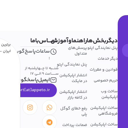
دیگربخش‌ها
راهنماوآموزش
تمــــاس‌باما
برترین ا
پنل نمایندگی اپتو
پرسش‌های
ساعات‌پاسخ‌گویی
ایران - 
متداول
:
دیگر خدمات
پنل نمایندگی اپتو
شنـــبه تا چـــهارشنبه از
قوانین و مقررات
ســـــــاعت 9 الـــی 17
انتشار اپلیکیشن
ایمیل‌پاسخگویی
حریم خصوصی
در مایکت
support[at]appeto.ir
ساخت وب
انتشار اپلیکیشن
اپلیکیشن
در کافه بازار
ساخت اپلیکیشن
رفع خطای گوگل
فروشگاهی
پلی
ساخت اپلیکیشن
ضمانت پرداخت