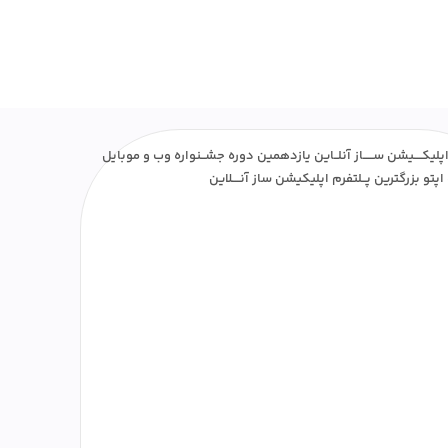
پلیکــــیشن ســـــاز آنلــاین یازدهمین دوره جشــنواره وب و موبایل
اپتو بزرگترین پــلتفرم اپلیکیشن ساز آنــــلاین