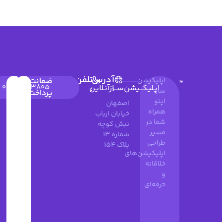
آدرس
تلفن
اپلیکیشن
ضمانت
09900643805
۰۲۱۹۱۰۳۵۹۷۴
۰۳۱۳۶۶۲۶۰۴۹
:
:
اپـلیکـــیشن‌ســـازآنـلاین
ساز
پرداخت
اپتو
اصفهان
همراه
خیابان ارباب
شما در
نبش کوچه
مسیر
شماره 13
طراحی
پلاک 154
اپلیکیشن‌های
خلاقانه
و
حرفه‌ای