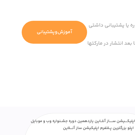
ره یا پشتیبانی داشتی
آموزش‌وپشتیبانی
 بعد انتشار در مارکتها
پلیکــــیشن ســـــاز آنلــاین یازدهمین دوره جشــنواره وب و موبایل
اپتو بزرگترین پــلتفرم اپلیکیشن ساز آنــــلاین