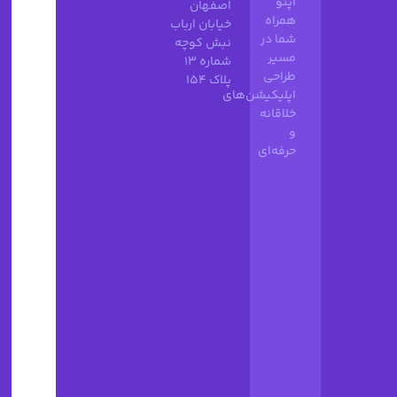
اپتو
اصفهان
همراه
خیابان ارباب
شما در
نبش کوچه
مسیر
شماره 13
طراحی
پلاک 154
اپلیکیشن‌های
خلاقانه
و
حرفه‌ای