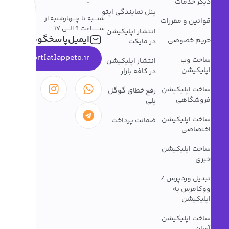
:
دیگر خدمات
پنل نمایندگی اپتو
شنـــبه تا چـــهارشنبه از
قوانین و مقررات
ســـــــاعت 9 الـــی 17
انتشار اپلیکیشن
ایمیل‌پاسخگویی
حریم خصوصی
در مایکت
support[at]appeto.ir
ساخت وب
انتشار اپلیکیشن
اپلیکیشن
در کافه بازار
ساخت اپلیکیشن
رفع خطای گوگل
فروشگاهی
پلی
ساخت اپلیکیشن
ضمانت پرداخت
اختصاصی
ساخت اپلیکیشن
خبری
تبدیل وردپرس /
ووکامرس به
اپلیکیشن
ساخت اپلیکیشن