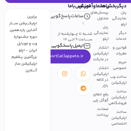
دیگربخش‌ها
راهنماوآموزش
تمــــاس‌باما
پنل
پرسش‌های
ساعات‌پاسخ‌گویی
برترین
نمایندگی
متداول
:
اپلیکــــیشن ســـــاز
اپتو
پنل
آنلــاین یازدهمین
دیگر
نمایندگی
شنـــبه تا چـــهارشنبه از
دوره جشــنواره
خدمات
اپتو
ســـــــاعت 9 الـــی 17
وب و موبایل
ایمیل‌پاسخگویی
قوانین و
انتشار
ایران - اپتو
مقررات
اپلیکیشن
support[at]appeto.ir
بزرگترین پــلتفرم
در مایکت
حریم
اپلیکیشن ساز
خصوصی
انتشار
آنــــلاین
اپلیکیشن
ساخت وب
در کافه
اپلیکیشن
بازار
ساخت
رفع خطای
اپلیکیشن
گوگل پلی
فروشگاهی
ضمانت
ساخت
پرداخت
اپلیکیشن
اختصاصی