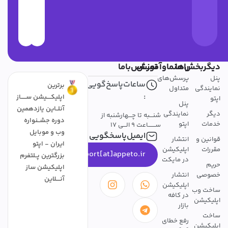
دیگربخش‌ها
راهنماوآموزش
تمــــاس‌باما
پنل
پرسش‌های
ساعات‌پاسخ‌گویی
برترین
نمایندگی
متداول
:
اپلیکــــیشن ســـــاز
اپتو
پنل
آنلــاین یازدهمین
دیگر
نمایندگی
شنـــبه تا چـــهارشنبه از
دوره جشــنواره
خدمات
اپتو
ســـــــاعت 9 الـــی 17
وب و موبایل
ایمیل‌پاسخگویی
قوانین و
انتشار
ایران - اپتو
مقررات
اپلیکیشن
support[at]appeto.ir
بزرگترین پــلتفرم
در مایکت
حریم
اپلیکیشن ساز
خصوصی
انتشار
آنــــلاین
اپلیکیشن
ساخت وب
در کافه
اپلیکیشن
بازار
ساخت
رفع خطای
اپلیکیشن