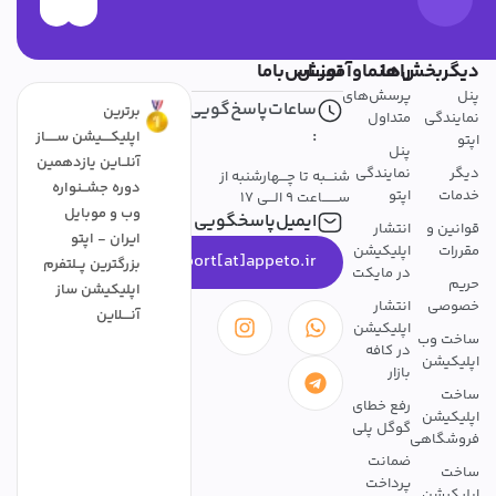
دیگربخش‌ها
راهنماوآموزش
تمــــاس‌باما
پنل
پرسش‌های
ساعات‌پاسخ‌گویی
برترین
نمایندگی
متداول
:
اپلیکــــیشن ســـــاز
اپتو
پنل
آنلــاین یازدهمین
دیگر
نمایندگی
شنـــبه تا چـــهارشنبه از
دوره جشــنواره
خدمات
اپتو
ســـــــاعت 9 الـــی 17
وب و موبایل
ایمیل‌پاسخگویی
قوانین و
انتشار
ایران - اپتو
مقررات
اپلیکیشن
support[at]appeto.ir
بزرگترین پــلتفرم
در مایکت
حریم
اپلیکیشن ساز
خصوصی
انتشار
آنــــلاین
اپلیکیشن
ساخت وب
در کافه
اپلیکیشن
بازار
ساخت
رفع خطای
اپلیکیشن
گوگل پلی
فروشگاهی
ضمانت
ساخت
پرداخت
اپلیکیشن