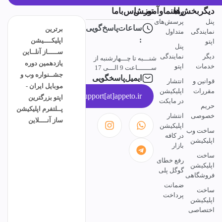
دیگربخش‌ها
راهنماوآموزش
تمــــاس‌باما
پنل
پرسش‌های
ساعات‌پاسخ‌گویی
برترین
نمایندگی
متداول
:
اپلیکــــیشن
اپتو
پنل
ســـــاز آنلــاین
دیگر
نمایندگی
شنـــبه تا چـــهارشنبه از
یازدهمین دوره
خدمات
اپتو
ســـــــاعت 9 الـــی 17
جشــنواره وب و
ایمیل‌پاسخگویی
قوانین و
انتشار
موبایل ایران -
مقررات
اپلیکیشن
support[at]appeto.ir
اپتو بزرگترین
در مایکت
حریم
پــلتفرم اپلیکیشن
خصوصی
انتشار
ساز آنــــلاین
اپلیکیشن
ساخت وب
در کافه
اپلیکیشن
بازار
ساخت
رفع خطای
اپلیکیشن
گوگل پلی
فروشگاهی
ضمانت
ساخت
پرداخت
اپلیکیشن
اختصاصی