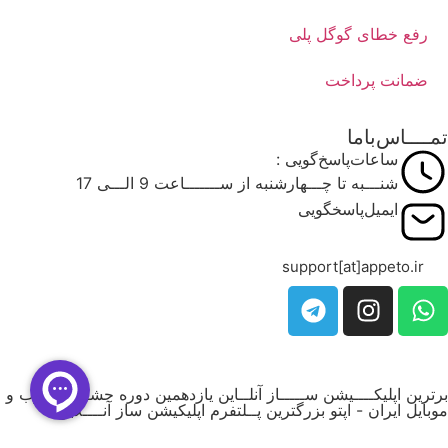
رفع خطای گوگل پلی
ضمانت پرداخت
تمــــاس‌باما
ساعات‌پاسخ‌گویی :
شنـــبه تا چـــهارشنبه از ســـــــاعت 9 الـــی 17
ایمیل‌پاسخگویی
support[at]appeto.ir
برترین اپلیکــــیشن ســـــاز آنلــاین یازدهمین دوره جشــنواره وب و
موبایل ایران - اپتو بزرگترین پــلتفرم اپلیکیشن ساز آنــــلاین