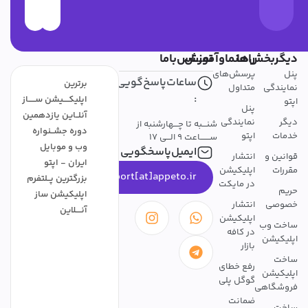
دیگربخش‌ها
راهنماوآموزش
تمــــاس‌باما
پنل
پرسش‌های
ساعات‌پاسخ‌گویی
برترین
نمایندگی
متداول
:
اپلیکــــیشن ســـــاز
اپتو
پنل
آنلــاین یازدهمین
دیگر
نمایندگی
شنـــبه تا چـــهارشنبه از
دوره جشــنواره
خدمات
اپتو
ســـــــاعت 9 الـــی 17
وب و موبایل
ایمیل‌پاسخگویی
قوانین و
انتشار
ایران - اپتو
مقررات
اپلیکیشن
support[at]appeto.ir
بزرگترین پــلتفرم
در مایکت
حریم
اپلیکیشن ساز
خصوصی
انتشار
آنــــلاین
اپلیکیشن
ساخت وب
در کافه
اپلیکیشن
بازار
ساخت
رفع خطای
اپلیکیشن
گوگل پلی
فروشگاهی
ضمانت