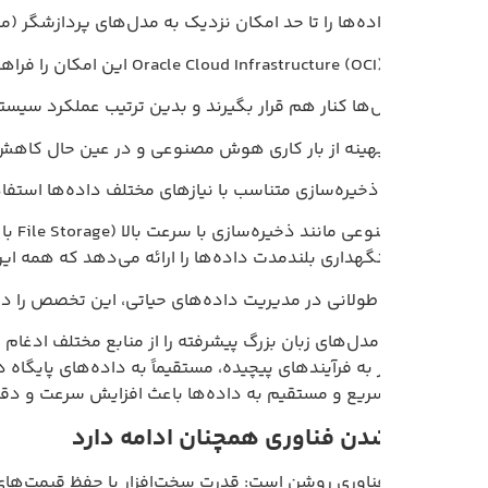
 را تا حد امکان نزدیک به مدل‌های پردازشگر (مثل مدل‌های زبان بزرگ یا LLM) نگه داشت تا از تأخیر در انتقال داد
ازی،
‌ها کنار هم قرار بگیرند و بدین ترتیب عملکرد سیستم بهتر و سریع
 بهینه از بار کاری هوش مصنوعی و در عین حال کاهش هزینه‌ها، لا
ف ذخیره‌سازی متناسب با نیازهای مختلف داده‌ها استفاده شود.
طولانی در مدیریت داده‌های حیاتی، این تخصص را در پلتفرم مستقل خود جمع کرده اس
 مدل‌های زبان بزرگ پیشرفته را از منابع مختلف ادغام کنند و یا از دا
ز به فرآیندهای پیچیده، مستقیماً به داده‌های پایگاه داده اوراکل د
یع و مستقیم به داده‌ها باعث افزایش سرعت و دقت عملکرد سیستم‌
ناوری روشن است: قدرت سخت‌افزار با حفظ قیمت‌های ثابت افزایش م