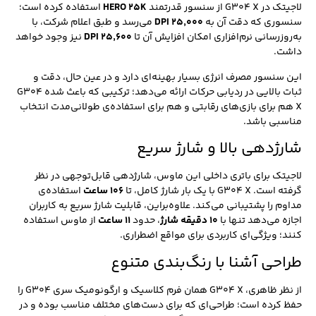
لاجیتک در G304 X از سنسور قدرتمند
HERO 25K
استفاده کرده است؛
سنسوری که دقت آن به
۲۵٬۰۰۰ DPI
می‌رسد و طبق اعلام شرکت، با
به‌روزرسانی نرم‌افزاری امکان افزایش آن تا
۲۵٬۶۰۰ DPI
نیز وجود خواهد
داشت.
این سنسور مصرف انرژی بسیار بهینه‌ای دارد و در عین حال، دقت و
ثبات بالایی در ردیابی حرکات ارائه می‌دهد؛ ترکیبی که باعث شده G304
X هم برای بازی‌های رقابتی و هم برای استفاده‌ی طولانی‌مدت انتخاب
مناسبی باشد.
شارژدهی بالا و شارژ سریع
لاجیتک برای باتری داخلی این ماوس، شارژدهی قابل‌توجهی در نظر
گرفته است. G304 X با یک بار شارژ کامل، تا
۱۰۶ ساعت
استفاده‌ی
مداوم را پشتیبانی می‌کند. علاوه‌براین، قابلیت شارژ سریع به کاربران
اجازه می‌دهد تنها با
۱۰ دقیقه شارژ
، حدود
۱۱ ساعت
از ماوس استفاده
کنند؛ ویژگی‌ای کاربردی برای مواقع اضطراری.
طراحی آشنا با رنگ‌بندی متنوع
از نظر ظاهری، G304 X همان فرم کلاسیک و ارگونومیک سری G304 را
حفظ کرده است؛ طراحی‌ای که برای دست‌های مختلف مناسب بوده و در