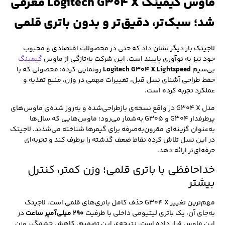
ماوس گیمینگ Logitech G304 X معرفی
شد؛ سبک‌تر، دقیق‌تر و بدون باتری قلمی
لاجیتک بار دیگر نشان داد که حتی در محصولات اقتصادی و محبوب
خود نیز به نوآوری پایبند است. این شرکت به‌تازگی از ماوس
گیمینگ
بی‌سیم
Logitech G304 X Lightspeed
رونمایی کرده؛ محصولی که با
حفظ طراحی آشنای نسل قبل، تغییرات مهمی در وزن، منبع تغذیه و
عملکرد تجربه کرده است.
مدل G304 X در واقع نسخه‌ی بازطراحی‌شده و به‌روز شده‌ی ماوس‌های
پرطرفدار G304 و G305 به‌شمار می‌رود؛ ماوس‌هایی که سال‌ها
به‌عنوان گزینه‌ای مقرون‌به‌صرفه برای گیمرها شناخته می‌شدند. لاجیتک
در این نسل تلاش کرده نقاط ضعف گذشته را برطرف کند و تجربه‌ای
حرفه‌ای‌تر ارائه دهد.
خداحافظی با باتری قلمی؛ وزن کمتر، کنترل
بیشتر
مهم‌ترین تغییر G304 X حذف کامل باتری‌های قلمی است. لاجیتک
به‌جای آن، یک باتری لیتیومی داخلی با ظرفیت
۲۹۰ میلی‌آمپر ساعت
در
این ماوس قرار داده است. نتیجه‌ی این تصمیم، کاهش چشمگیر وزن