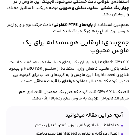
استفاده‌ی طولانی باعث خستگی نمی‌شود. لاجیتک این ماوس را در
چهار رنگ مشکی، سفید، بنفش و صورتی
عرضه می‌کند تا سلایق مختلف
را پوشش دهد.
همچنین استفاده از
پایه‌های PTFE (تفلونی)
باعث حرکت نرم‌تر و روان‌تر
ماوس روی انواع پدهای گیمینگ شده است.
جمع‌بندی؛ ارتقایی هوشمندانه برای یک
ماوس محبوب
Logitech G304 X را می‌توان یک ارتقای حساب‌شده و هدفمند دانست.
حذف باتری قلمی، کاهش وزن، استفاده از سنسور HERO 25K و بهبود
فناوری Lightspeed، این ماوس را به گزینه‌ای جذاب برای گیمرهایی
تبدیل کرده که به‌دنبال
عملکرد حرفه‌ای با قیمت منطقی
هستند.
لاجیتک با G304 X ثابت کرده که حتی یک محصول اقتصادی هم
می‌تواند تجربه‌ای نزدیک به ماوس‌های رده‌بالا ارائه دهد.
آنچه در این مقاله میخوانید
خداحافظی با باتری قلمی؛ وزن کمتر، کنترل بیشتر
اتصال دوگانه و فناوری Lightspeed بهبودیافته