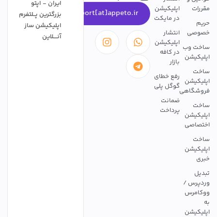
ایران - اپتو
مقررات
اپلیکیشن
support[at]appeto.ir
بزرگترین پــلتفرم
در مایکت
حریم
اپلیکیشن ساز
خصوصی
انتشار
آنــــلاین
اپلیکیشن
ساخت وب
در کافه
اپلیکیشن
بازار
ساخت
رفع خطای
اپلیکیشن
گوگل پلی
فروشگاهی
ضمانت
ساخت
پرداخت
اپلیکیشن
اختصاصی
ساخت
اپلیکیشن
خبری
تبدیل
وردپرس /
ووکامرس
به
اپلیکیشن