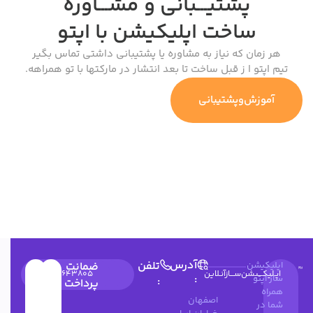
پشتیـــبانی و مشـــاوره
ساخت اپلیکیشن
با اپتو
هر زمان که نیاز به مشاوره یا پشتیبانی داشتی تماس بگیر
تیم اپتو ا ز قبل ساخت تا بعد انتشار در مارکتها با تو همراهه.
آموزش‌وپشتیبانی
آدرس
تلفن
اپلیکیشن
ضمانت
اپـلیکـــیشن‌ســـازآنـلاین
۰۳۱۳۶۶۲۶۰۴۹
۰۲۱۹۱۰۳۵۹۷۴
09900643805
:
ساز اپتو
:
پرداخت
همراه
اصفهان
شما در