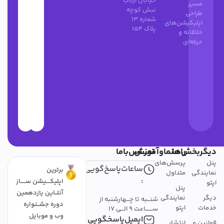
خیابان ارباب
مسیر
نبش کوچه
طراحی
شماره 13
اپلیکیشن‌های
پلاک 154
خلاقانه و
حرفه‌ای
دیگربخش‌ها
راهنماوآموزش
تمــــاس‌باما
پنل
پرسش‌های
ساعات‌پاسخ‌گویی
برترین
نمایندگی
متداول
:
اپلیکــــیشن ســـــاز
اپتو
پنل
آنلــاین یازدهمین
دیگر
نمایندگی
شنـــبه تا چـــهارشنبه از
دوره جشــنواره
خدمات
اپتو
ســـــــاعت 9 الـــی 17
وب و موبایل
ایمیل‌پاسخگویی
قوانین و
انتشار