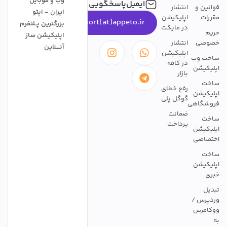
وب و موبایل
ایمیل‌پاسخگویی
قوانین و
انتشار
ایران - اپتو
مقررات
اپلیکیشن
support[at]appeto.ir
بزرگترین پــلتفرم
در مایکت
حریم
اپلیکیشن ساز
خصوصی
انتشار
آنــــلاین
اپلیکیشن
ساخت وب
در کافه
اپلیکیشن
بازار
ساخت
رفع خطای
اپلیکیشن
گوگل پلی
فروشگاهی
ضمانت
ساخت
پرداخت
اپلیکیشن
اختصاصی
ساخت
اپلیکیشن
خبری
تبدیل
وردپرس /
ووکامرس
به