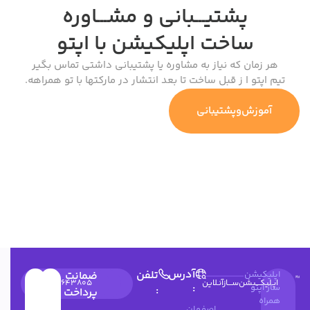
پشتیـــبانی و مشـــاوره
ساخت اپلیکیشن
با اپتو
هر زمان که نیاز به مشاوره یا پشتیبانی داشتی تماس بگیر
تیم اپتو ا ز قبل ساخت تا بعد انتشار در مارکتها با تو همراهه.
آموزش‌وپشتیبانی
آدرس
تلفن
اپلیکیشن
ضمانت
اپـلیکـــیشن‌ســـازآنـلاین
۰۳۱۳۶۶۲۶۰۴۹
۰۲۱۹۱۰۳۵۹۷۴
09900643805
:
ساز اپتو
:
پرداخت
همراه
اصفهان