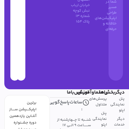
شما در
خیابان ارباب
مسیر
نبش کوچه
طراحی
شماره 13
اپلیکیشن‌های
پلاک 154
خلاقانه و
حرفه‌ای
دیگربخش‌ها
راهنماوآموزش
تمــــاس‌باما
پنل
پرسش‌های
ساعات‌پاسخ‌گویی
برترین
نمایندگی
متداول
:
اپلیکــــیشن ســـــاز
اپتو
پنل
آنلــاین یازدهمین
دیگر
نمایندگی
شنـــبه تا چـــهارشنبه از
دوره جشــنواره
خدمات
اپتو
ســـــــاعت 9 الـــی 17