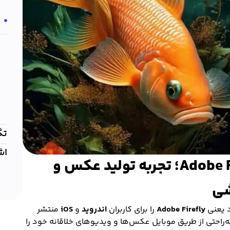
ب
تگ
اش
معرفی اپلیکیشن موبایل Adobe Firefly؛ تجربه تولید عکس و
شی
 یعنی
Adobe Firefly
را برای کاربران
اندروید
و
iOS
منتشر
د به‌راحتی از طریق موبایل عکس‌ها و ویدیوهای خلاقانه خود را