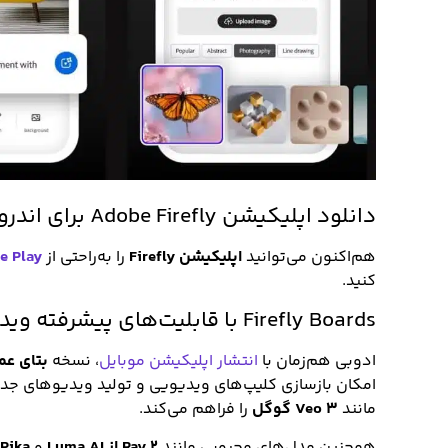
دانلود اپلیکیشن Adobe Firefly برای اندروید و آیفون
هم‌اکنون می‌توانید
اپلیکیشن Firefly
را به‌راحتی از
e Play
کنید.
Firefly Boards با قابلیت‌های پیشرفته ویدیویی به‌روز شد
ادوبی هم‌زمان با
انتشار اپلیکیشن موبایل
، نسخه
بتای عمومی ards
امکان بازسازی کلیپ‌های ویدیویی و تولید ویدیوهای جد
مانند
Veo 3 گوگل
را فراهم می‌کند.
همچنین مدل‌های محبوبی مانند
Ray 2 از Luma AI
و
Pika برای تبدیل متن به ویدیو