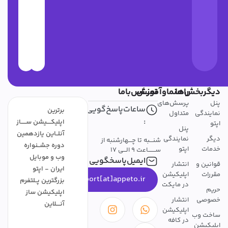
دیگربخش‌ها
راهنماوآموزش
تمــــاس‌باما
پنل
پرسش‌های
ساعات‌پاسخ‌گویی
برترین
نمایندگی
متداول
:
اپلیکــــیشن ســـــاز
اپتو
پنل
آنلــاین یازدهمین
دیگر
نمایندگی
شنـــبه تا چـــهارشنبه از
دوره جشــنواره
خدمات
اپتو
ســـــــاعت 9 الـــی 17
وب و موبایل
ایمیل‌پاسخگویی
قوانین و
انتشار
ایران - اپتو
مقررات
اپلیکیشن
support[at]appeto.ir
بزرگترین پــلتفرم
در مایکت
حریم
اپلیکیشن ساز
خصوصی
انتشار
آنــــلاین
اپلیکیشن
ساخت وب
در کافه
اپلیکیشن