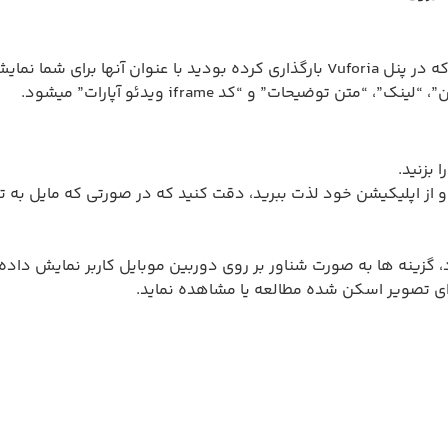
4)به بخش “اطلاعات هدف‌ها” بروید، در این بخش، تمامی تصاویری که در پنل Vuforia بار
ضیحات” و “کد iframe ویدئو آپارات” میشود.
 بزنید.
 میتوانید فایل apk خود را دریافت کنید و از اپلیکیشن خود لذت ببرید، دقت کنید که در صو
گزینه ها به صورت شناور بر روی دوربین موبایل کاربر نمایش داده خ
رای تصویر اسکن شده مطالعه یا مشاهده نماید.