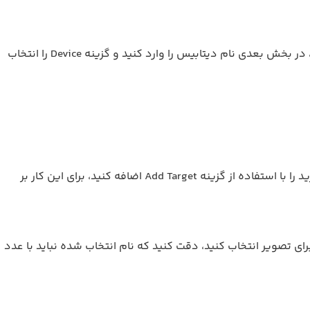
4)برای افزودن تصاویری که برای شناسایی شدن مد نظر دارید به بخش Target Manager بروید و بر روی گزینه Add Database کلیک کنید، در بخش بعدی نام دیتابیس را وارد کنید و گزینه Device را انتخاب
5) سپس بر روی نام دیتابیسی که ساختید کلیک کنید، در این بخش تمامی تصاویری که برای شناسایی شدن و نمایش اطلاعات احتیاج دارید را با استفاده از گزینه Add Target اضافه کنید، برای این کار بر
 را بنویسید و یک نام برای تصویر انتخاب کنید، دقت کنید که نام انتخاب شده نباید با عدد