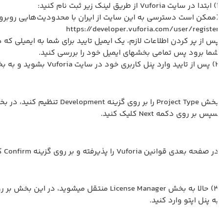
لینک زیر ثبت نام کنید:
ممکن است دسترسی به این سایت از ایران با محدودیت‌هایی روبرو 
https://developer.vuforia.com/user/registe
ما برود پس تمامی بخشهای ایمیل خود را بررسی کنید.
Vufo بشوید و به بخش Develop بروید و بر روی گزینه Add License Key کلیک کنید.
Proj را بر روی گزینه Development تنظیم کنید، در بخش App Name نام اپلیکیشن خود را به صورت انگلیسی وارد کنید و Device را بر روی گزینه Mobile تنظیم کنید.
پس بر روی دکمه Next کلیک کنید.
 صفحه بعدی قوانین Vuforia را پذیرفته و بر روی گزینه Confirm کلیک کنید.
3) حالا به بخش License Manager منتقل 
ه پنل اپتو وارد کنید.