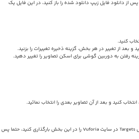
اویر مورد نظرتون را به همین شکل (قسمت 5) به دیتابیس اضافه کردید، گزینه Download Databases را بزنید، پس از دانلود فایل زیپ دانلود شده را باز کنید، در این فایل یک
بعد از تغییر در هر بخش، گزینه ذخیره تغییرات را بزنید.
اب کنید و بعد از آن تصاویر بعدی را انتخاب نمائید.
3)سپس به بخش “تنظیمات” بروید و کد لایسنس دریافتی از سایت Vuforia را وارد کنید، همچنین فایلهای xml و dat دانلود شده از بخش Targets در سایت Vuforia را در این بخش بارگذاری کنید، حتما پس