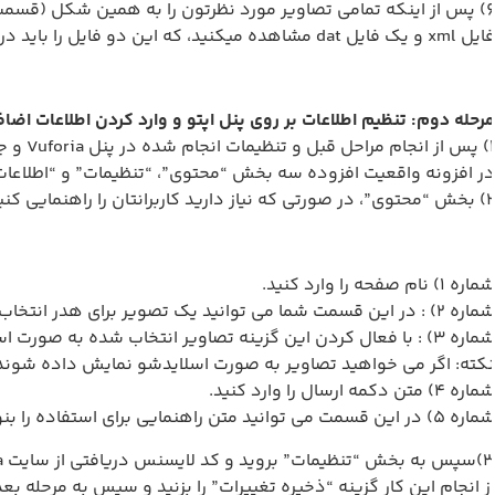
و یک فایل dat مشاهده میکنید، که این دو فایل را باید در مراحل بعدی در پنل اپتو بارگذاری کنید.
رحله دوم: تنظیم اطلاعات بر روی پنل اپتو و وارد کردن اطلاعات اضا
نل اپتو بروید و افزونه “واقعیت افزوده” را انتخاب کنید.
ر افزونه واقعیت افزوده سه بخش “محتوی”، “تنظیمات” و “اطلاعات هد
ر این بخش میتوانید متن مورد نظر را بنویسید و همچنین متن گزینه رفتن به دوربین گوشی برای اسکن تصاویر را تغییر دهید.
ره 1) نام صفحه را وارد کنید.
 2) : در این قسمت شما می توانید یک تصویر برای هدر انتخاب کنید.
3) : با فعال کردن این گزینه تصاویر انتخاب شده به صورت اسلایدشو ، نمایش داده می شوند.
کته: اگر می خواهید تصاویر به صورت اسلایدشو نمایش داده شوند حت
ره 4) متن دکمه ارسال را وارد کنید.
 5) در این قسمت می توانید متن راهنمایی برای استفاده را بنویسید .
ز انجام این کار گزینه “ذخیره تغییرات” را بزنید و سپس به مرحله بعد 