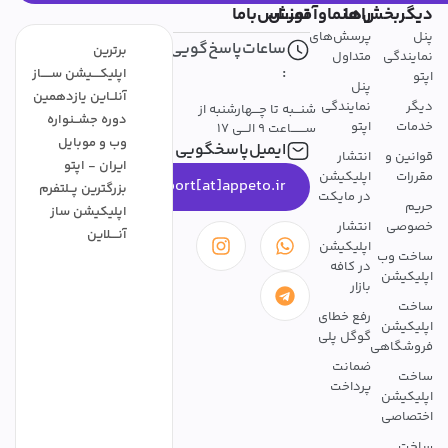
دیگربخش‌ها
راهنماوآموزش
تمــــاس‌باما
پنل
پرسش‌های
ساعات‌پاسخ‌گویی
برترین
نمایندگی
متداول
:
اپلیکــــیشن ســـــاز
اپتو
پنل
آنلــاین یازدهمین
دیگر
نمایندگی
شنـــبه تا چـــهارشنبه از
دوره جشــنواره
خدمات
اپتو
ســـــــاعت 9 الـــی 17
وب و موبایل
ایمیل‌پاسخگویی
قوانین و
انتشار
ایران - اپتو
مقررات
اپلیکیشن
support[at]appeto.ir
بزرگترین پــلتفرم
در مایکت
حریم
اپلیکیشن ساز
خصوصی
انتشار
آنــــلاین
اپلیکیشن
ساخت وب
در کافه
اپلیکیشن
بازار
ساخت
رفع خطای
اپلیکیشن
گوگل پلی
فروشگاهی
ضمانت
ساخت
پرداخت
اپلیکیشن
اختصاصی
ساخت