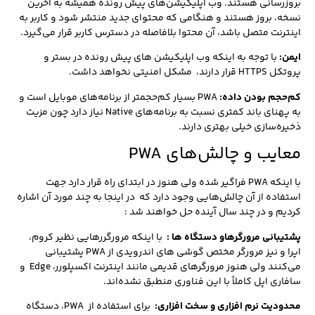
بروزرسانی هستند. وب اپلیکیشن‌های پیش رونده همیشه به آخرین
نسخه، بروز هستند و هنگامی که محتوای جدید منتشر شود و کاربر به
اینترنت متصل باشد، آن محتوا بلافاصله در دسترس کاربر قرار می‌گیرد.
ایمن
:
با توجه به اینکه وب اپلیکیشن های پیش رونده در بستر و
پروتکل HTTPS قرار دارند، مشکل امنیتی نخواهد داشت.
کم‌حجم بودن داده:
PWA بسیار کم‌حجمتر از برنامه‌های موبایل است و
به پهنای باند کمتری نسبت به برنامه‌های Native نیاز دارد چون مزیت
ذخیره‌سازی خیلی بهتری دارند.
معایب و چالش‌های PWA
با اینکه PWA فراگیر شده ولی هنوز در ابتدای راه قرار دارد جهت
استفاده از آن چالش‌هایی وجود دارد که در اینجا به چند مورد آن اشاره
کردیم و در چند سال آینده حل خواهند شد :
پشتیبانی مرورگرهاو دستگاه ها :
با اینکه مرورگررهایی نظیر کروم،
اپرا و نیز مرورگر مختص گوشی های اندرویدی از PWA پشتیبانی
می‌کنند ولی هنوز مرورگرهای قدیمی مانند اینترنت اکسپلورر، Edge و
سافاری اپل کاملاً با این فناوری منطبق نشده‌اند.
محدودیت نرم افزاری و سخت افزاری
:
برای استفاده از PWA، دستگاه