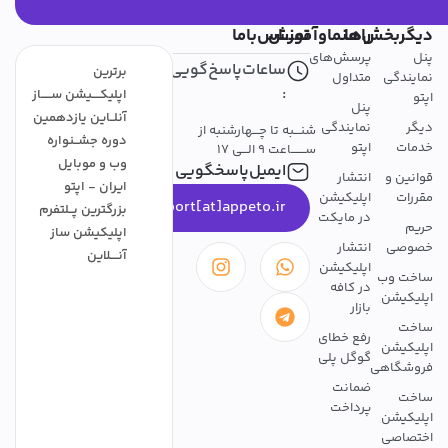
دیگربخش‌ها
راهنماوآموزش
تمــــاس‌باما
پنل
پرسش‌های
ساعات‌پاسخ‌گویی
برترین
نمایندگی
متداول
:
اپلیکــــیشن ســـــاز
اپتو
پنل
آنلــاین یازدهمین
دیگر
نمایندگی
شنـــبه تا چـــهارشنبه از
دوره جشــنواره
خدمات
اپتو
ســـــــاعت 9 الـــی 17
وب و موبایل
ایمیل‌پاسخگویی
قوانین و
انتشار
ایران - اپتو
مقررات
اپلیکیشن
support[at]appeto.ir
بزرگترین پــلتفرم
در مایکت
حریم
اپلیکیشن ساز
خصوصی
انتشار
آنــــلاین
اپلیکیشن
ساخت وب
در کافه
اپلیکیشن
بازار
ساخت
رفع خطای
اپلیکیشن
گوگل پلی
فروشگاهی
ضمانت
ساخت
پرداخت
اپلیکیشن
اختصاصی