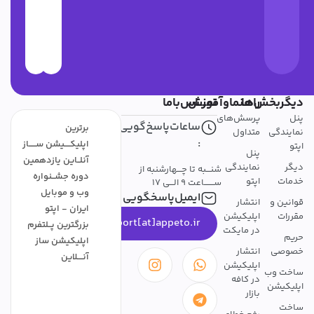
دیگربخش‌ها
راهنماوآموزش
تمــــاس‌باما
پنل
پرسش‌های
ساعات‌پاسخ‌گویی
برترین
نمایندگی
متداول
:
اپلیکــــیشن ســـــاز
اپتو
پنل
آنلــاین یازدهمین
دیگر
نمایندگی
شنـــبه تا چـــهارشنبه از
دوره جشــنواره
خدمات
اپتو
ســـــــاعت 9 الـــی 17
وب و موبایل
ایمیل‌پاسخگویی
قوانین و
انتشار
ایران - اپتو
مقررات
اپلیکیشن
support[at]appeto.ir
بزرگترین پــلتفرم
در مایکت
حریم
اپلیکیشن ساز
خصوصی
انتشار
آنــــلاین
اپلیکیشن
ساخت وب
در کافه
اپلیکیشن
بازار
ساخت