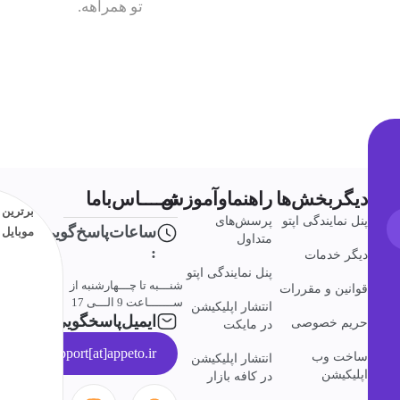
تو همراهه.
دیگربخش‌ها
راهنماوآموزش
تمــــاس‌باما
برترین ا
پنل نمایندگی اپتو
پرسش‌های
ساعات‌پاسخ‌گویی
موبایل ا
متداول
:
دیگر خدمات
پنل نمایندگی اپتو
شنـــبه تا چـــهارشنبه از
قوانین و مقررات
ســـــــاعت 9 الـــی 17
انتشار اپلیکیشن
ایمیل‌پاسخگویی
حریم خصوصی
در مایکت
support[at]appeto.ir
ساخت وب
انتشار اپلیکیشن
اپلیکیشن
در کافه بازار