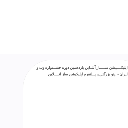
پلیکــــیشن ســـــاز آنلــاین یازدهمین دوره جشــنواره وب و
یران - اپتو بزرگترین پــلتفرم اپلیکیشن ساز آنــــلاین