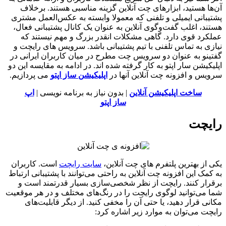
ا هستید، ابزار‌های چت آنلاین گزینه مناسبی هستند. برخلاف
بانی ایمیلی و تلفنی که معمولا وابسته به عکس‌العمل مشتری
د، اغلب گفت‌و‌گوی آنلاین به عنوان یک کانال پشتیبانی فعال،
رد قوی دارد. گاهی مشکلات انقدر بزرگ و مهم نیستند که
ی به تماس تلفنی با تیم پشتیبانی باشد. سرویس های رایچت و
نو به عنوان دو سرویس چت مطرح در میان کاربران ایرانی در
کیشن سار اپتو به کار گرفته شده اند. در ادامه به مقایسه این دو
س و افزونه چت آنلاین آنها در
اپلیکیشن ساز اپتو
می پردازیم.
ساخت اپلیکیشن آنلاین
| بدون نیاز به برنامه نویسی |
اپ
ساز اپتو
یچت
از بهترین پلتفرم های چت آنلاین،
سایت رایچت
است. کاربران
مک این افزونه چت آنلاین به راحتی می‌توانند با پشتیبانی ارتباط
ار کنند. رایچت از نظر شخصی‌سازی بسیار قدرتمند است و
می‌توانید لوگوی رایچت را در رنگ‌های مختلف و در هر موقعیت
ی قرار دهید، یا حتی آن را مخفی کنید. از دیگر قابلیت‌های
ت می‌توان به موارد زیر اشاره کرد: