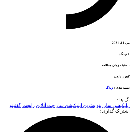
بندی :
وبلاگ
ا :
کیشن ساز اپتو
بهترین اپلیکیشن ساز
چت آنلاین
رایچت
گفتینو
اک گذاری :