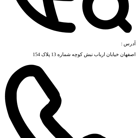
 :
ن خیابان ارباب نبش کوچه شماره 13 پلاک 154