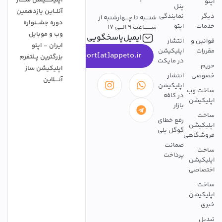
اپتو
پنل
آنلــاین یازدهمین
دیگر
نمایندگی
شنـــبه تا چـــهارشنبه از
دوره جشــنواره
خدمات
اپتو
ســـــــاعت 9 الـــی 17
وب و موبایل
ایمیل‌پاسخگویی
قوانین و
انتشار
ایران - اپتو
مقررات
اپلیکیشن
support[at]appeto.ir
بزرگترین پــلتفرم
در مایکت
حریم
اپلیکیشن ساز
خصوصی
انتشار
آنــــلاین
اپلیکیشن
ساخت وب
در کافه
اپلیکیشن
بازار
ساخت
رفع خطای
اپلیکیشن
گوگل پلی
فروشگاهی
ضمانت
ساخت
پرداخت
اپلیکیشن
اختصاصی
ساخت
اپلیکیشن
خبری
تبدیل