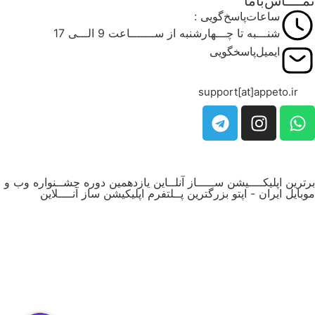
ــــاس‌باما
ساعات‌پاسخ‌گویی :
شنـــبه تا چـــهارشنبه از ســـــــاعت 9 الـــی 17
ایمیل‌پاسخگویی
support[at]appeto.ir
رین اپلیکــــیشن ســـــاز آنلــاین یازدهمین دوره جشــنواره وب و
ایل ایران - اپتو بزرگترین پــلتفرم اپلیکیشن ساز آنــــلاین