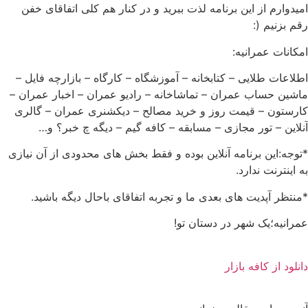
دوارم از این برنامه لذت ببرید و در کنار هم کلی اتفاقای خفن
 بزنیم (:
انات عمرانیه:
اعات طلایی – کتابخانه – آموزشگاه – کارگاه – بازارچه فایل –
شین حساب عمران – تماشاخانه – رادیو عمران – اخبار عمران –
رستون – قیمت روز و خرید مصالح – دیکشنری عمران – گالری
لاین – تور مجازی – مسابقه – کافه گیم – دیگه چ خبر؟ و…
وجه:این برنامه آنلاین بوده و فقط بخش های محدودی از آن نیازی
اینترنت ندارد.
تظر آپدیت های بعدی ما و تجربه اتفاقای باحال دیگه باشید.
رانیه؛یک شهر در دستان تو!
لود از کافه بازار