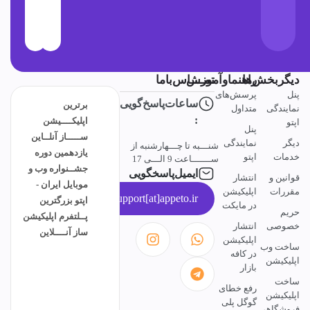
دیگربخش‌ها
راهنماوآموزش
تمــــاس‌باما
پنل
پرسش‌های
ساعات‌پاسخ‌گویی
برترین
نمایندگی
متداول
:
اپلیکــــیشن
اپتو
پنل
ســـــاز آنلــاین
دیگر
نمایندگی
شنـــبه تا چـــهارشنبه از
یازدهمین دوره
خدمات
اپتو
ســـــــاعت 9 الـــی 17
جشــنواره وب و
ایمیل‌پاسخگویی
قوانین و
انتشار
موبایل ایران -
مقررات
اپلیکیشن
support[at]appeto.ir
اپتو بزرگترین
در مایکت
حریم
پــلتفرم اپلیکیشن
خصوصی
انتشار
ساز آنــــلاین
اپلیکیشن
ساخت وب
در کافه
اپلیکیشن
بازار
ساخت
رفع خطای
اپلیکیشن
گوگل پلی
فروشگاهی