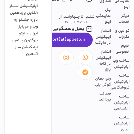
نمایندگی
متداول
:
اپلیکــــیشن ســـــاز
اپتو
پنل
آنلــاین یازدهمین
دیگر
نمایندگی
شنـــبه تا چـــهارشنبه از
دوره جشــنواره
خدمات
اپتو
ســـــــاعت 9 الـــی 17
وب و موبایل
ایمیل‌پاسخگویی
قوانین و
انتشار
ایران - اپتو
مقررات
اپلیکیشن
support[at]appeto.ir
بزرگترین پــلتفرم
در مایکت
حریم
اپلیکیشن ساز
خصوصی
انتشار
آنــــلاین
اپلیکیشن
ساخت وب
در کافه
اپلیکیشن
بازار
ساخت
رفع خطای
اپلیکیشن
گوگل پلی
فروشگاهی
ضمانت
ساخت
پرداخت
اپلیکیشن
اختصاصی
ساخت
اپلیکیشن
خبری