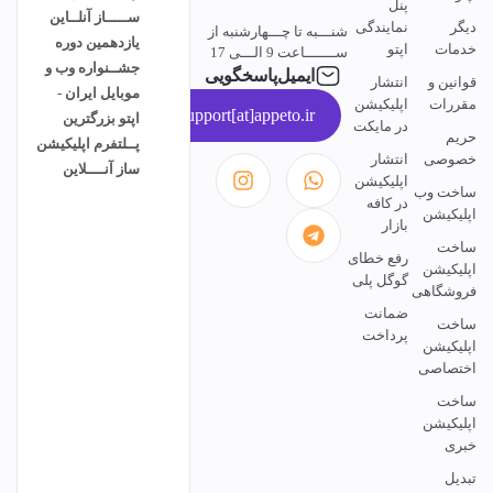
پنل
ســـــاز آنلــاین
دیگر
نمایندگی
شنـــبه تا چـــهارشنبه از
یازدهمین دوره
خدمات
اپتو
ســـــــاعت 9 الـــی 17
جشــنواره وب و
ایمیل‌پاسخگویی
قوانین و
انتشار
موبایل ایران -
مقررات
اپلیکیشن
support[at]appeto.ir
اپتو بزرگترین
در مایکت
حریم
پــلتفرم اپلیکیشن
خصوصی
انتشار
ساز آنــــلاین
اپلیکیشن
ساخت وب
در کافه
اپلیکیشن
بازار
ساخت
رفع خطای
اپلیکیشن
گوگل پلی
فروشگاهی
ضمانت
ساخت
پرداخت
اپلیکیشن
اختصاصی
ساخت
اپلیکیشن
خبری
تبدیل