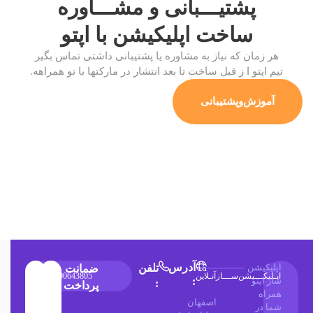
پشتیـــبانی و مشـــاوره
ساخت اپلیکیشن
با اپتو
هر زمان که نیاز به مشاوره یا پشتیبانی داشتی تماس بگیر
تیم اپتو ا ز قبل ساخت تا بعد انتشار در مارکتها با تو همراهه.
آموزش‌وپشتیبانی
آدرس
اپلیکیشن
تلفن
ضمانت
اپـلیکـــیشن‌ســـازآنـلاین
۰۳۱۳۶۶۲۶۰۴۹
۰۲۱۹۱۰۳۵۹۷۴
09900643805
ساز اپتو
:
:
پرداخت
همراه
اصفهان
شما در