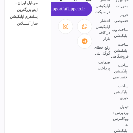
موبایل ایران -
مقررات
اپلیکیشن
support[at]appeto.ir
اپتو بزرگترین
در مایکت
حریم
پــلتفرم اپلیکیشن
خصوصی
انتشار
ساز آنــــلاین
اپلیکیشن
ساخت وب
در کافه
اپلیکیشن
بازار
ساخت
رفع خطای
اپلیکیشن
گوگل پلی
فروشگاهی
ضمانت
ساخت
پرداخت
اپلیکیشن
اختصاصی
ساخت
اپلیکیشن
خبری
تبدیل
وردپرس /
ووکامرس
به
اپلیکیشن