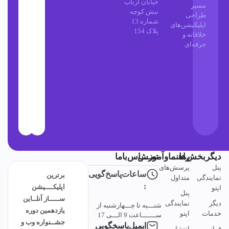
خیابان ارباب
مسیر
نبش کوچه
طراحی
شماره 13
اپلیکیشن‌های
پلاک 154
خلاقانه و
حرفه‌ای
دیگربخش‌ها
راهنماوآموزش
تمــــاس‌باما
پنل
پرسش‌های
ساعات‌پاسخ‌گویی
برترین
نمایندگی
متداول
:
اپلیکــــیشن
اپتو
پنل
ســـــاز آنلــاین
دیگر
نمایندگی
شنـــبه تا چـــهارشنبه از
یازدهمین دوره
خدمات
اپتو
ســـــــاعت 9 الـــی 17
جشــنواره وب و
ایمیل‌پاسخگویی
قوانین و
انتشار