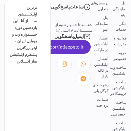
پنل
پرسش‌های
ساعات‌پاسخ‌گویی
برترین
نمایندگی
متداول
:
اپلیکــــیشن
اپتو
پنل
ســـــاز آنلــاین
دیگر
نمایندگی
شنـــبه تا چـــهارشنبه از
یازدهمین دوره
خدمات
اپتو
ســـــــاعت 9 الـــی 17
جشــنواره وب و
ایمیل‌پاسخگویی
قوانین و
انتشار
موبایل ایران -
مقررات
اپلیکیشن
support[at]appeto.ir
اپتو بزرگترین
در مایکت
حریم
پــلتفرم اپلیکیشن
خصوصی
انتشار
ساز آنــــلاین
اپلیکیشن
ساخت وب
در کافه
اپلیکیشن
بازار
ساخت
رفع خطای
اپلیکیشن
گوگل پلی
فروشگاهی
ضمانت
ساخت
پرداخت
اپلیکیشن
اختصاصی
ساخت
اپلیکیشن