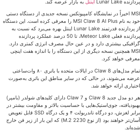
پردازنده Lunar Lake
اینتل
به بازار عرضه کند.
MSI اخیراً در نمایشگاه کامپیوتکس نسخه جدیدی از دستگاه دستی
خود به نام MSI Claw 8 AI Plus را معرفی کرده است. این دستگاه
از پردازنده قدرتمند Lunar Lake اینتل بهره می‌برد که نسبت به
پردازنده فعلی Meteor Lake، تا 50 درصد عملکرد پردازنده
گرافیکی بیشتری دارد و در عین حال مصرف انرژی کمتری دارد.
MSI همچنین نسخه دیگری از این دستگاه را با اندازه هفت اینچی
معرفی خواهد کرد.
تمام مدل‌های Claw 8 در ایالات متحده با باتری ۸۰ وات‌ساعتی
عرضه می‌شوند، در حالی که در سایر مناطق این باتری به‌صورت
اختیاری ارائه خواهد شد.
هر دو مدل جدید Claw 8 و Claw 7 دارای کلیدهای شولدر (بامپر)
بهبودیافته، جوی‌استیک‌هایی با حساسیت بالاتر و مقاومت بیشتر در
برابر لغزش، دو درگاه تاندربولت ۴ و یک درگاه SSD قابل تعویض
آسان‌تر خواهند بود (از نوع M.2 2230) که این بار از زیر فن خارج
شده‌اند.