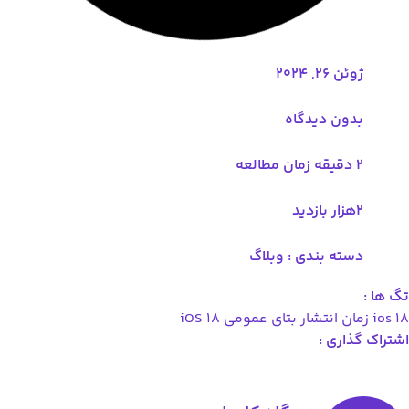
, 2024
ن دیدگاه
ه بندی :
وبلاگ
انتشار بتای عمومی iOS 18
ری :