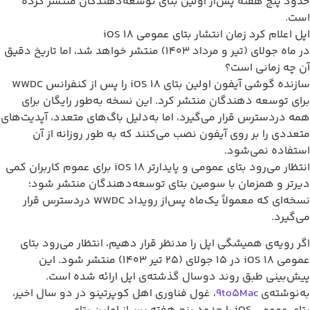
فته پس‌از اولین بتای توسعه‌دهندگان منتشر کرده
د زمان انتشار بتای عمومی iOS 18
در ماه جولای (تیر و مرداد ۱۴۰۳) منتشر خواهد شد، اما تاریخ دقیق
نی است؟
سازنده گوشی آیفون اولین بتای iOS 18 را پس از کنفرانس WWDC
 دهندگان منتشر کرد. این نسخه به‌طور رایگان برای
س قرار می‌گیرد، اما به‌دلیل باگ‌های متعدد، آپدیت‌های
بر روی آیفون نصب می‌کنند که به طور روزانه از آن
می‌شود.
انتظار می‌رود بتای عمومی و پایدارتر iOS 18 برای عموم کاربران کمی
مزمان با سومین بتای توسعه‌دهندگان منتشر شود؛
نسخه‌ای که معمولاً یک‌ماه پس‌از رویداد WWDC دردسترس قرار
 همیشگی اپل را مدنظر قرار دهیم، انتظار می‌رود بتای
عمومی iOS 18 در ۱۵ جولای (۲۵ تیر ۱۴۰۳) منتشر شود. این
بق روند دوسال گذشته‌ی اپل ارائه شده است.
9to5Mac
، غول فناوری اهل کوپرتینو در دو سال اخیر،